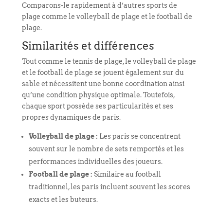
Comparons-le rapidement à d’autres sports de
plage comme le volleyball de plage et le football de
plage.
Similarités et différences
Tout comme le tennis de plage, le volleyball de plage
et le football de plage se jouent également sur du
sable et nécessitent une bonne coordination ainsi
qu’une condition physique optimale. Toutefois,
chaque sport possède ses particularités et ses
propres dynamiques de paris.
Volleyball de plage :
Les paris se concentrent
souvent sur le nombre de sets remportés et les
performances individuelles des joueurs.
Football de plage :
Similaire au football
traditionnel, les paris incluent souvent les scores
exacts et les buteurs.