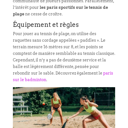
communauté de joueurs passionnés. Parallèlement,
l’intérêt pour
les paris sportifs sur le tennis de
plage
ne cesse de croître.
Équipement et règles
Pour jouer au tennis de plage, on utilise des
raquettes sans cordage appelées « paddles ». Le
terrain mesure 16 mètres sur 8, et les points se
comptent de manière semblable au tennis classique.
Cependant, il n’y a pas de deuxième service et la
balle est légèrement différente, pensée pour
rebondir sur le sable. Découvrez également le
paris
sur le badminton
.