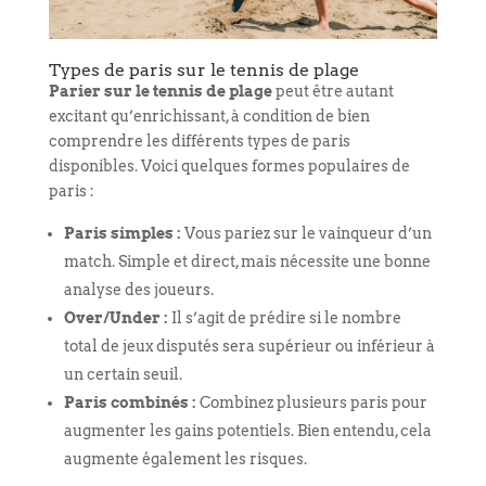
Types de paris sur le tennis de plage
Parier sur le tennis de plage
peut être autant
excitant qu’enrichissant, à condition de bien
comprendre les différents types de paris
disponibles. Voici quelques formes populaires de
paris :
Paris simples :
Vous pariez sur le vainqueur d’un
match. Simple et direct, mais nécessite une bonne
analyse des joueurs.
Over/Under :
Il s’agit de prédire si le nombre
total de jeux disputés sera supérieur ou inférieur à
un certain seuil.
Paris combinés :
Combinez plusieurs paris pour
augmenter les gains potentiels. Bien entendu, cela
augmente également les risques.