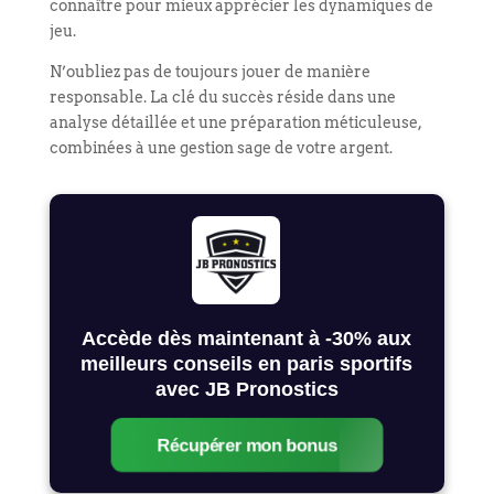
connaître pour mieux apprécier les dynamiques de
jeu.
N’oubliez pas de toujours jouer de manière
responsable. La clé du succès réside dans une
analyse détaillée et une préparation méticuleuse,
combinées à une gestion sage de votre argent.
Accède dès maintenant à -30% aux
meilleurs conseils en paris sportifs
avec JB Pronostics
Récupérer mon bonus