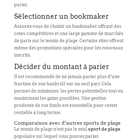
parier.
Sélectionner un bookmaker
Assurez-vous de choisir un bookmaker offrant des
cotes compétitives et une large gamme de marchés
de paris sur le tennis de plage. Certains sites offrent
même des promotions spéciales pour les nouveaux
inscrits.
Décider du montant à parier
Il est recommandé de ne jamais parier plus d’une
fraction de son bankroll sur un seul pari. Cela
permet de minimiser les pertes potentielles tout en
maximisant les gains possibles. Une gestion
prudente de vos fonds est essentielle pour rester
rentable à long terme.
Comparaison avec d’autres sports de plage
Le tennis de plage n’est pas le seul
sport de plage
populaire sur lequel vous pouvez parier.