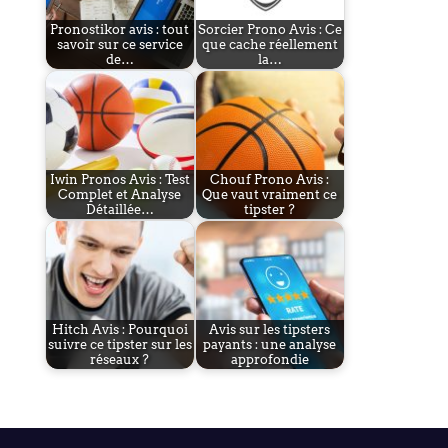
Pronostikor avis : tout
Sorcier Prono Avis : Ce
savoir sur ce service
que cache réellement
de…
la…
Iwin Pronos Avis : Test
Chouf Prono Avis :
Complet et Analyse
Que vaut vraiment ce
Détaillée…
tipster ?
Hitch Avis : Pourquoi
Avis sur les tipsters
suivre ce tipster sur les
payants : une analyse
réseaux ?
approfondie