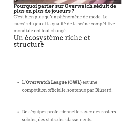
Pourquoi parier sur Overwatch séduit de
plus en plus de joueurs ?
C’est bien plus qu’un phénomène de mode. Le
succès du jeu et la qualité de la scène compétitive
mondiale ont tout changé.
Un écosystème riche et
structuré
L’
Overwatch League (OWL)
est une
compétition officielle, soutenue par Blizzard.
Des équipes professionnelles avec des rosters
solides, des stats, des classements.