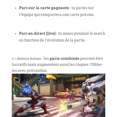
Pari sur la carte gagnante
: tu paries sur
l’équipe qui remportera une carte précise.
Pari en direct (live)
: tu mises pendant le match
en fonction de l’évolution de la partie.
👉
Astuce bonus
: les
paris combinés
peuvent être
lucratifs mais augmentent aussi les risques. Utilise-
les avec précaution.