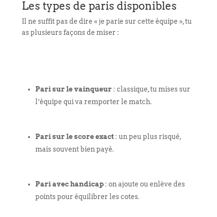
Les types de paris disponibles
Il ne suffit pas de dire « je parie sur cette équipe », tu
as plusieurs façons de miser :
Pari sur le vainqueur
: classique, tu mises sur
l’équipe qui va remporter le match.
Pari sur le score exact
: un peu plus risqué,
mais souvent bien payé.
Pari avec handicap
: on ajoute ou enlève des
points pour équilibrer les cotes.