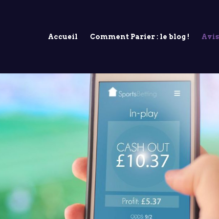
Accueil
Comment Parier : le blog !
Avis