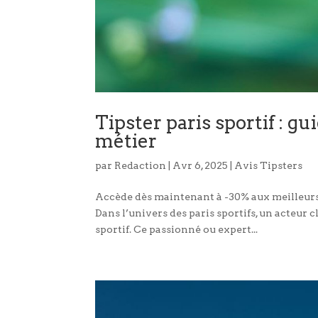
Tipster paris sportif : 
métier
par
Redaction
|
Avr 6, 2025
|
Avis Tipsters
Accède dès maintenant à -30% aux meilleurs
Dans l’univers des paris sportifs, un acteur cl
sportif. Ce passionné ou expert...