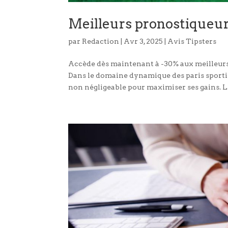
Meilleurs pronostiqueurs 
par
Redaction
|
Avr 3, 2025
|
Avis Tipsters
Accède dès maintenant à -30% aux meilleurs
Dans le domaine dynamique des paris sportifs
non négligeable pour maximiser ses gains. Le