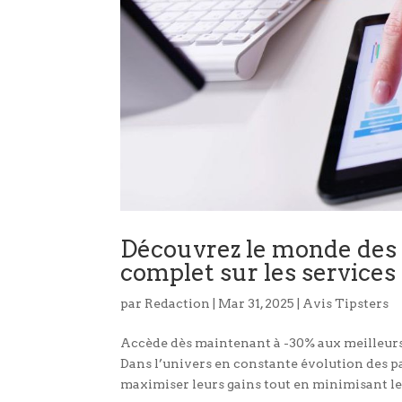
Découvrez le monde des p
complet sur les services 
par
Redaction
|
Mar 31, 2025
|
Avis Tipsters
Accède dès maintenant à -30% aux meilleurs
Dans l’univers en constante évolution des p
maximiser leurs gains tout en minimisant les