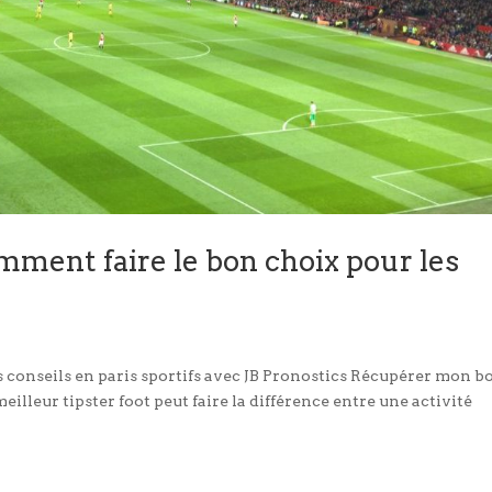
omment faire le bon choix pour les
 conseils en paris sportifs avec JB Pronostics Récupérer mon b
eilleur tipster foot peut faire la différence entre une activité