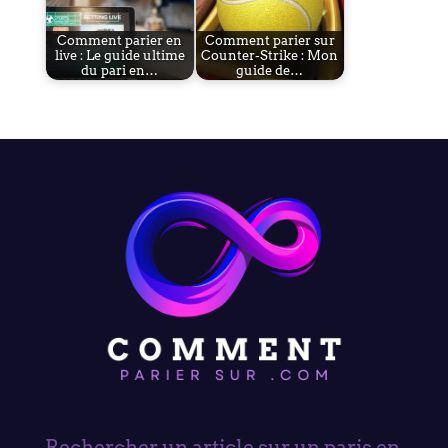
Comment parier en
Comment parier sur
live : Le guide ultime
Counter-Strike : Mon
du pari en…
guide de…
Rechercher un article sur un paris en