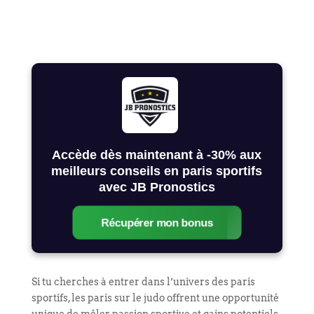
Accède dès maintenant à -30% aux
meilleurs conseils en paris sportifs
avec JB Pronostics
Récupérer mon bonus
Si tu cherches à entrer dans l’univers des paris
sportifs, les paris sur le judo offrent une opportunité