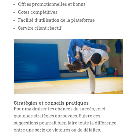
Offres promotionnelles et bonus
Cotes compétitives
Facilité d’utilisation de la plateforme
Service client réactif
Stratégies et conseils pratiques
Pour maximiser tes chances de succès, voici
quelques stratégies éprouvées. Suivre ces
suggestions pourrait bien faire toute la différence
entre une série de victoires ou de défaites.