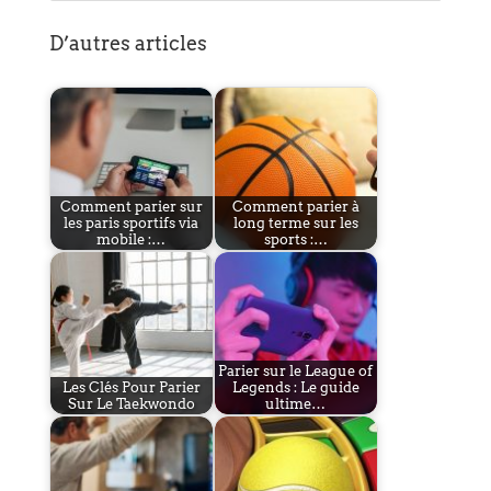
D’autres articles
Comment parier sur
Comment parier à
les paris sportifs via
long terme sur les
mobile :…
sports :…
Parier sur le League of
Les Clés Pour Parier
Legends : Le guide
Sur Le Taekwondo
ultime…