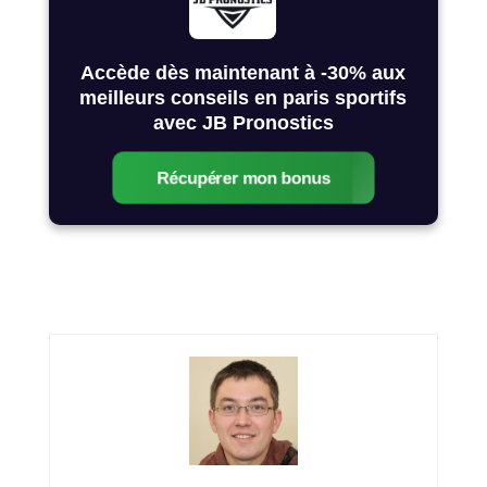
Accède dès maintenant à -30% aux
meilleurs conseils en paris sportifs
avec JB Pronostics
Récupérer mon bonus