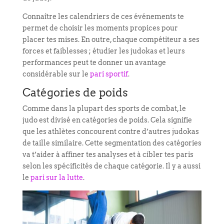
Connaître les calendriers de ces événements te
permet de choisir les moments propices pour
placer tes mises. En outre, chaque compétiteur a ses
forces et faiblesses ; étudier les judokas et leurs
performances peut te donner un avantage
considérable sur le
pari sportif
.
Catégories de poids
Comme dans la plupart des sports de combat, le
judo est divisé en catégories de poids. Cela signifie
que les athlètes concourent contre d’autres judokas
de taille similaire. Cette segmentation des catégories
va t’aider à affiner tes analyses et à cibler tes paris
selon les spécificités de chaque catégorie. Il y a aussi
le
pari sur la lutte
.