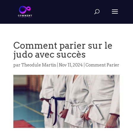
Comment parier sur le
judo avec succès
par
Theodule Martin
|
Nov 11, 2024
|
Comment Parier