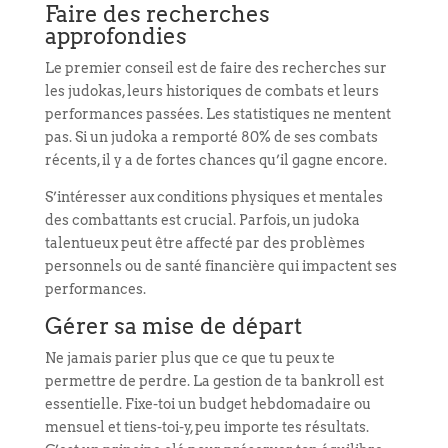
Faire des recherches
approfondies
Le premier conseil est de faire des recherches sur
les judokas, leurs historiques de combats et leurs
performances passées. Les statistiques ne mentent
pas. Si un judoka a remporté 80% de ses combats
récents, il y a de fortes chances qu’il gagne encore.
S’intéresser aux conditions physiques et mentales
des combattants est crucial. Parfois, un judoka
talentueux peut être affecté par des problèmes
personnels ou de santé financière qui impactent ses
performances.
Gérer sa mise de départ
Ne jamais parier plus que ce que tu peux te
permettre de perdre. La gestion de ta bankroll est
essentielle. Fixe-toi un budget hebdomadaire ou
mensuel et tiens-toi-y, peu importe tes résultats.