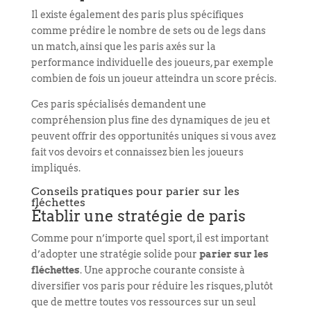
Il existe également des paris plus spécifiques
comme prédire le nombre de sets ou de legs dans
un match, ainsi que les paris axés sur la
performance individuelle des joueurs, par exemple
combien de fois un joueur atteindra un score précis.
Ces paris spécialisés demandent une
compréhension plus fine des dynamiques de jeu et
peuvent offrir des opportunités uniques si vous avez
fait vos devoirs et connaissez bien les joueurs
impliqués.
Conseils pratiques pour parier sur les
fléchettes
Établir une stratégie de paris
Comme pour n’importe quel sport, il est important
d’adopter une stratégie solide pour
parier sur les
fléchettes
. Une approche courante consiste à
diversifier vos paris pour réduire les risques, plutôt
que de mettre toutes vos ressources sur un seul