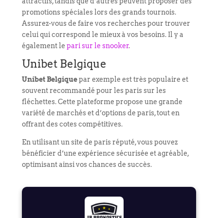
attractifs, tandis que d’autres peuvent proposer des
promotions spéciales lors des grands tournois.
Assurez-vous de faire vos recherches pour trouver
celui qui correspond le mieux à vos besoins. Il y a
également le
pari sur le snooker
.
Unibet Belgique
Unibet Belgique
par exemple est très populaire et
souvent recommandé pour les paris sur les
fléchettes. Cette plateforme propose une grande
variété de marchés et d’options de paris, tout en
offrant des cotes compétitives.
En utilisant un site de paris réputé, vous pouvez
bénéficier d’une expérience sécurisée et agréable,
optimisant ainsi vos chances de succès.