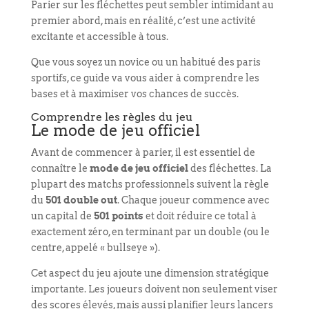
Parier sur les fléchettes peut sembler intimidant au
premier abord, mais en réalité, c’est une activité
excitante et accessible à tous.
Que vous soyez un novice ou un habitué des paris
sportifs, ce guide va vous aider à comprendre les
bases et à maximiser vos chances de succès.
Comprendre les règles du jeu
Le mode de jeu officiel
Avant de commencer à parier, il est essentiel de
connaître le
mode de jeu officiel
des fléchettes. La
plupart des matchs professionnels suivent la règle
du
501 double out
. Chaque joueur commence avec
un capital de
501 points
et doit réduire ce total à
exactement zéro, en terminant par un double (ou le
centre, appelé « bullseye »).
Cet aspect du jeu ajoute une dimension stratégique
importante. Les joueurs doivent non seulement viser
des scores élevés, mais aussi planifier leurs lancers