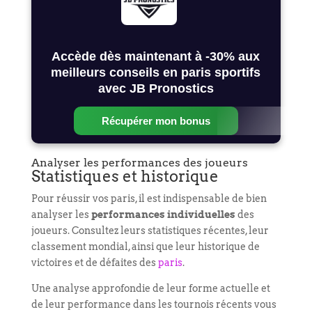
Accède dès maintenant à -30% aux
meilleurs conseils en paris sportifs
avec JB Pronostics
Récupérer mon bonus
Analyser les performances des joueurs
Statistiques et historique
Pour réussir vos paris, il est indispensable de bien
analyser les
performances individuelles
des
joueurs. Consultez leurs statistiques récentes, leur
classement mondial, ainsi que leur historique de
victoires et de défaites des
paris
.
Une analyse approfondie de leur forme actuelle et
de leur performance dans les tournois récents vous