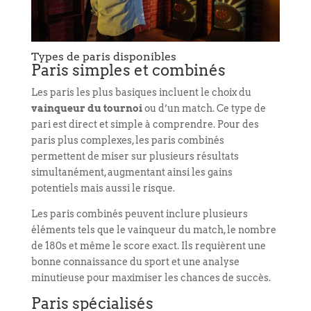
Types de paris disponibles
Paris simples et combinés
Les paris les plus basiques incluent le choix du
vainqueur du tournoi
ou d’un match. Ce type de
pari est direct et simple à comprendre. Pour des
paris plus complexes, les paris combinés
permettent de miser sur plusieurs résultats
simultanément, augmentant ainsi les gains
potentiels mais aussi le risque.
Les paris combinés peuvent inclure plusieurs
éléments tels que le vainqueur du match, le nombre
de 180s et même le score exact. Ils requièrent une
bonne connaissance du sport et une analyse
minutieuse pour maximiser les chances de succès.
Paris spécialisés