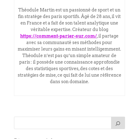
Théodule Martin est un passionné de sport et un
fin stratège des paris sportifs. Âgé de 28 ans, il vit
en France et a fait de son talent analytique une
véritable expertise. Créateur du blog
https://comment-parier-sur.com/
, il partage
avec sa communauté ses méthodes pour
maximiser leurs gains en misant intelligemment.
Théodule n’est pas qu’un simple amateur de
paris : il possède une connaissance approfondie
des statistiques sportives, des cotes et des
stratégies de mise, ce qui fait de lui une référence
dans son domaine.