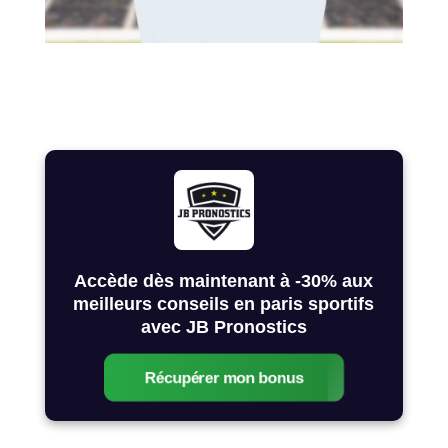
Accède dès maintenant à -30% aux
meilleurs conseils en paris sportifs
avec JB Pronostics
Récupérer mon bonus