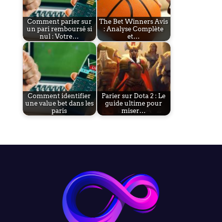
Comment parier sur
The Bet Winners Avis
un pari remboursé si
: Analyse Complète
nul : Votre…
et…
Comment identifier
Parier sur Dota 2 : Le
une value bet dans les
guide ultime pour
paris
miser…