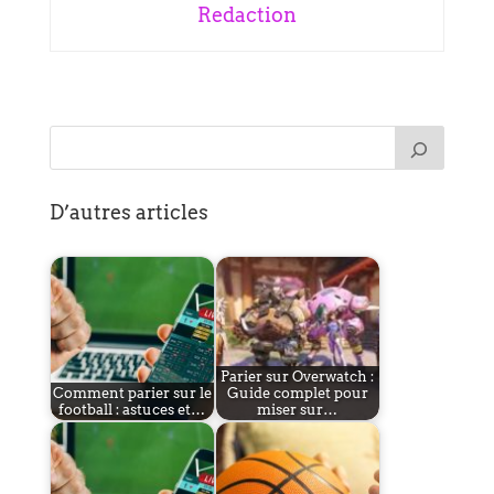
Redaction
D’autres articles
Parier sur Overwatch :
Comment parier sur le
Guide complet pour
football : astuces et…
miser sur…