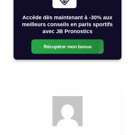
Accède dès maintenant à -30% aux
meilleurs conseils en paris sportifs
avec JB Pronostics
Récupérer mon bonus